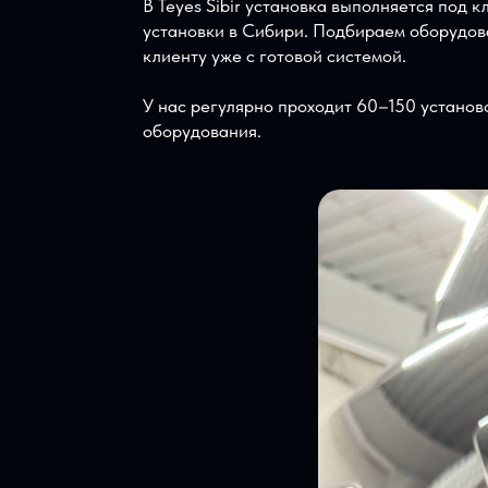
подключение телефона и возможность 
надёжным внедорожником, но внутри с
Почему лучше делать таку
Land Cruiser 200 — не та машина, гд
может привести к проблемам с изобра
В Teyes Sibir установка выполняется
установки в Сибири. Подбираем обору
клиенту уже с готовой системой.
У нас регулярно проходит 60–150 уста
оборудования.