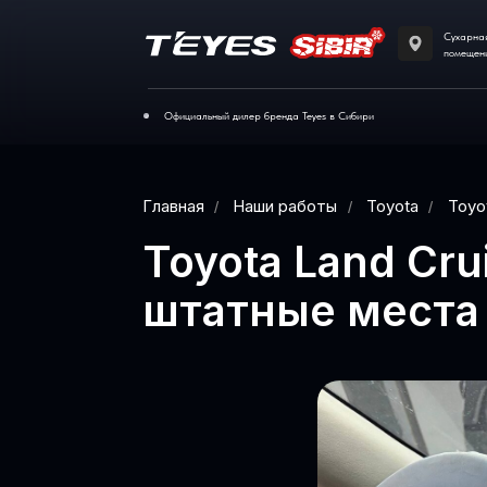
Сухарная 35 корпус 1
помещение 110
Официальный дилер бренда Teyes в Сибири
Главная
Наши работы
Toyota
/
/
/
Toyota Land C
штатные мест