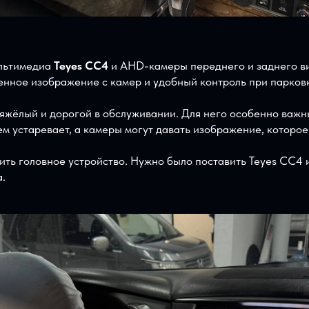
ли мультимедиа
Teyes CC4
и AHD-камеры переднего и зад
ственное изображение с камер и удобный контроль при
й, тяжёлый и дорогой в обслуживании. Для него особен
менем устаревает, а камеры могут давать изображение, 
заменить головное устройство. Нужно было поставить T
еста.