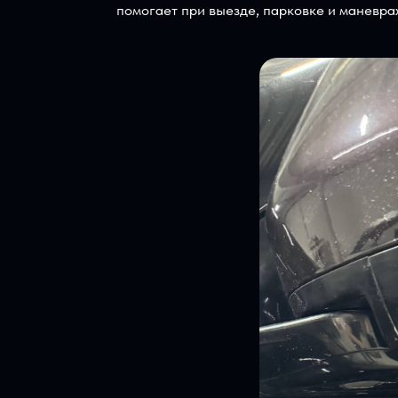
Установка в штатные мест
Отдельный плюс этой работы — камеры 
чужеродно и не портит внешний вид а
помогает при выезде, парковке и ман