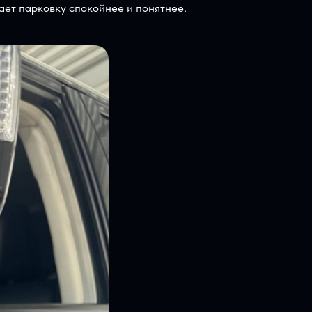
ехнически. Ничего не торчит, не выглядит
у на экране Teyes CC4. Передняя камера
ера делает парковку спокойнее и понятнее.