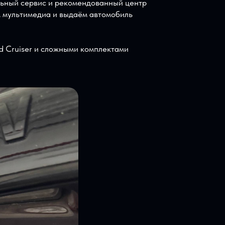
это логичное обновление. Land Cruiser остаётся
ерами и подключением. Ошибка при установке
.
, официальный сервис и рекомендованный центр
траиваем мультимедиа и выдаём автомобиль
yota, Land Cruiser и сложными комплектами