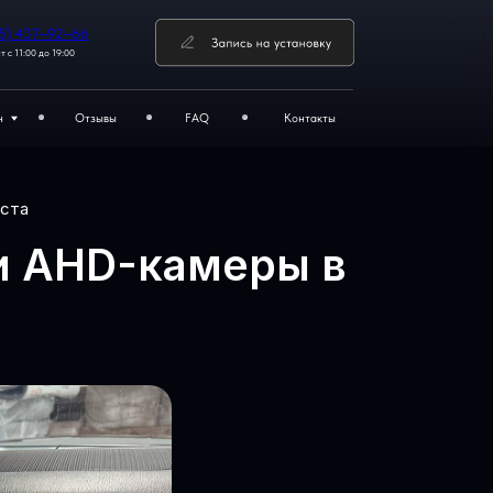
FAQ
Контакты
атные места
CC4 и AHD-камеры в