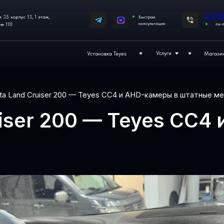
+7 (995) 437‒92‒66
3, 1 этаж,
Быстрая
консультация
пн-пт с 11:00 до 19:00
Услуги
Установка Teyes
Магазин
Отзывы
Toyota Land Cruiser 200 — Teyes CC4 и AHD-камеры в шт
ruiser 200 — Teyes 
а