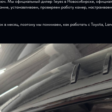
нормально использовать камеры. Для такого автомобиля 
тановится современнее и удобнее.
ю установку не у случайных мастеров
е стоит экспериментировать с проводкой, рамками, кам
жением, питанием, звуком или работой штатных функций
 под ключ. Мы официальный дилер Teyes в Новосибирске
дование, устанавливаем, проверяем работу камер, нас
новок в месяц, поэтому мы понимаем, как работать с To