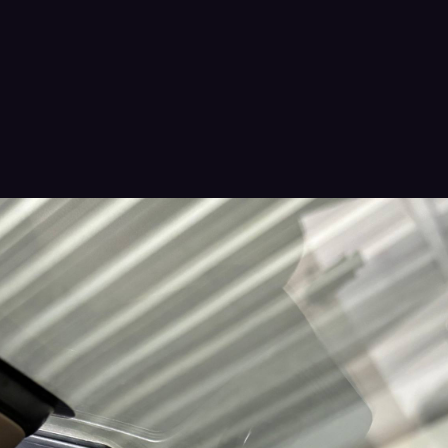
ник получает современную цифровую мультимедиа сист
выбирают Teyes
зводителей Android мультимедиа.