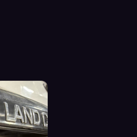
медиа системы Teyes CC3 2K на Toyota Land