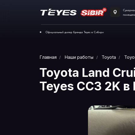
Сухарная 35 корпус 1
помещение 110
Официальный дилер бренда Teyes в Сибири
Главная
Наши работы
Toyota
/
/
/
Toyota Land C
Teyes CC3 2K