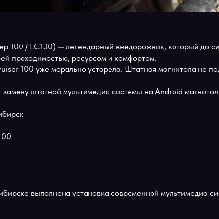
 Крузер 100 / LC100) — легендарный внедорожник, котор
 своей проходимостью, ресурсом и комфортом.
d Cruiser 100 уже морально устарела. Штатная магнит
ают замену штатной мультимедиа системы на Android м
овосибирск
ser 100
 100