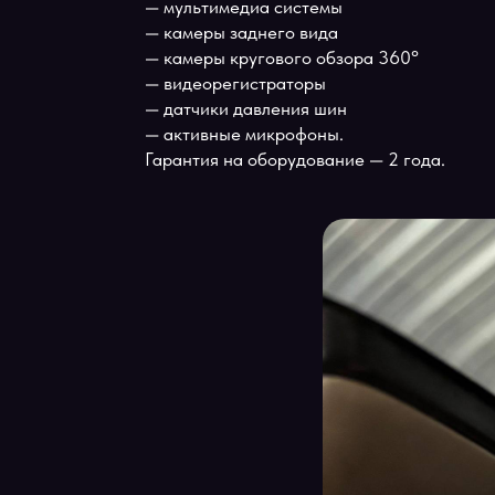
Таким образом легендарный внедорож
Почему владельцы LC100 
Teyes — один из самых известных прои
Компания выпускает:
— мультимедиа системы
— камеры заднего вида
— камеры кругового обзора 360°
— видеорегистраторы
— датчики давления шин
— активные микрофоны.
Гарантия на оборудование — 2 года.