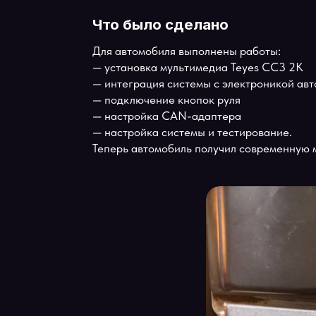
— вы в правильном месте.
В установочном центре Teyes Sibir в
Cruiser 100.
Что было сделано
Для автомобиля выполнены работы:
— установка мультимедиа Teyes CC3 
— интеграция системы с электроникой
— подключение кнопок руля
— настройка CAN-адаптера
— настройка системы и тестирование.
Теперь автомобиль получил современн