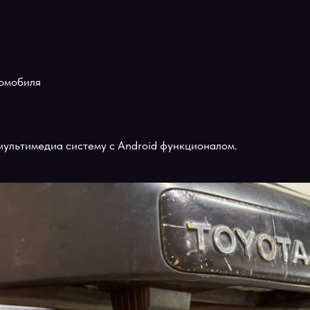
 Новосибирске выполнена установка современной мульти
2K
 автомобиля
ую мультимедиа систему с Android функционалом.