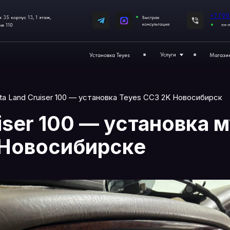
+7 (995) 437‒92‒66
3, 1 этаж,
Быстрая
консультация
пн-пт с 11:00 до 19:00
Услуги
Установка Teyes
Магазин
Отзывы
Toyota Land Cruiser 100 — установка Teyes CC3 2K Новос
ruiser 100 — установ
 в Новосибирске