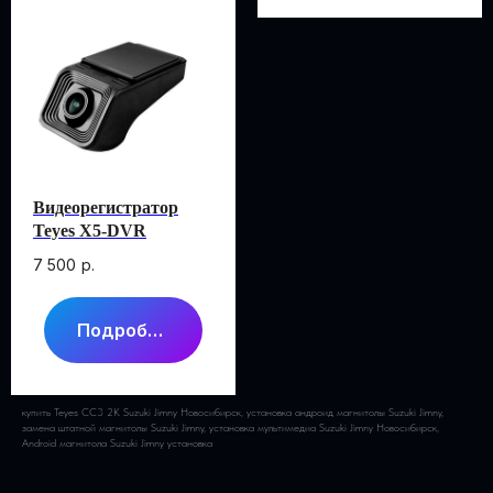
Видеорегистратор
Teyes X5-DVR
7 500
р.
Подробнее
купить Teyes CC3 2K Suzuki Jimny Новосибирск, установка андроид магнитолы Suzuki Jimny,
замена штатной магнитолы Suzuki Jimny, установка мультимедиа Suzuki Jimny Новосибирск,
Android магнитола Suzuki Jimny установка