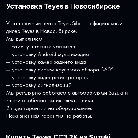
Установка Teyes в Новосибирске
Установочный центр Teyes Sibir — официальный
дилер Teyes в Новосибирске.
Мы выполняем:
— замену штатных магнитол
— установку Android мультимедиа
— установку камер заднего вида
— установку систем кругового обзора 360°
Подберем мультимедиа под
— установку видеорегистраторов
ваше авто
— установку сигнализаций.
– оставьте свои контакты и наш консультант
Мы регулярно работаем с автомобилями Suzuki и
свяжется с вами
знаем особенности их электроники.
2 года гарантии на оборудование.
Пожизненная гарантия на работы.
Купить Teyes CC3 2K на Suzuki
+7