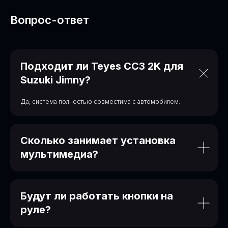
Вопрос-ответ
Подходит ли Teyes CC3 2K для
Suzuki Jimny?
Да, система полностью совместима с автомобилем.
Приезжайте к нам
Сколько занимает установка
Адрес
Контакты
мультимедиа?
Сухарная 35 корпус 13,
+7‒995‒437‒92‒66
1 этаж, помещение 110
teyes.sibir@gmail.com
Время работы
Будут ли работать кнопки на
пн-пт: c 11:00 до 19:00
руле?
сб-вс: выходной