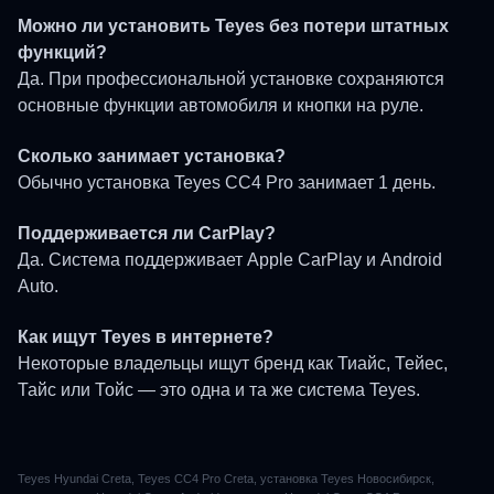
Можно ли установить Teyes без потери штатных
функций?
Да. При профессиональной установке сохраняются
основные функции автомобиля и кнопки на руле.
Сколько занимает установка?
Обычно установка Teyes CC4 Pro занимает 1 день.
Поддерживается ли CarPlay?
Подберем мультимедиа под
Да. Система поддерживает Apple CarPlay и Android
ваше авто
Auto.
– оставьте свои контакты и наш консультант
Как ищут Teyes в интернете?
свяжется с вами
Некоторые владельцы ищут бренд как Тиайс, Тейес,
Тайс или Тойс — это одна и та же система Teyes.
+7
Teyes Hyundai Creta, Teyes CC4 Pro Creta, установка Teyes Новосибирск,