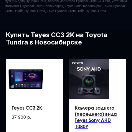
мультимедиа Hyundai Creta, Android магнитола Hyundai Creta CC4 Pro, установка
магнитолы Hyundai Creta Новосибирск, Teyes Sibir Новосибирск, Тейес Hyundai
Creta, Тиайс Hyundai Creta, Тайс Hyundai Creta, Тойс Hyundai Creta.
Подобрать магнитолу
Купить Teyes CC3 2K на Toyota
Tundra в Новосибирске
Teyes CC3 2K
Камера заднего
(переднего) вида
37 900
р.
Teyes Sony AHD
1080P