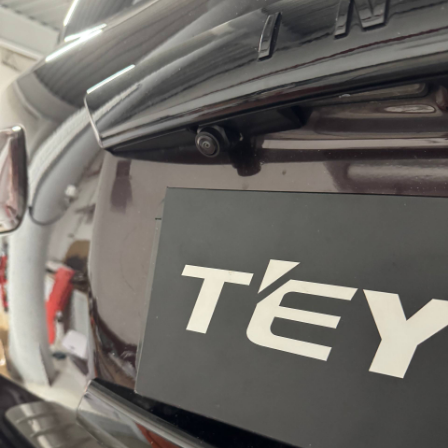
аккуратно установить оборудование, настроить
изображение, проверить запись, камеру, звук и работ
интерфейса.
У нас проходит 60–150 установок в месяц, поэтому м
регулярно работаем со сложными комплектациями,
камерами, регистраторами и мультимедиа Teyes.
Подберем мультимедиа под
ваше авто
– оставьте свои контакты и наш консультант
свяжется с вами