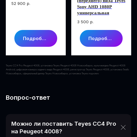
Купить Teyes CC4 PRO 360 для
Peugeot 4008 в Новосибирске
Teyes CC4 Pro
Камера заднего
(переднего) вида Teyes
52 900
р.
Sony AHD 1080P
универсальная
3 500
р.