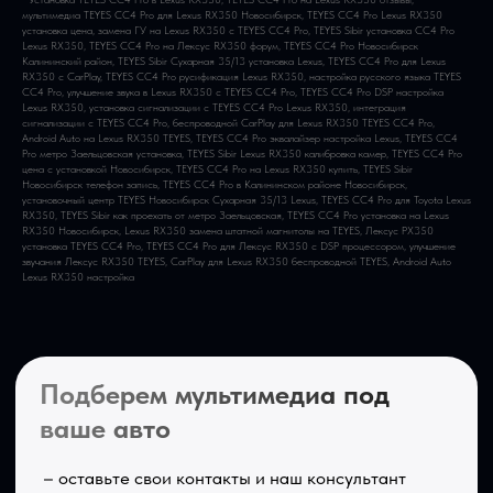
мультимедиа TEYES CC4 Pro для Lexus RX350 Новосибирск, TEYES CC4 Pro Lexus RX350
установка цена, замена ГУ на Lexus RX350 с TEYES CC4 Pro, TEYES Sibir установка CC4 Pro
Lexus RX350, TEYES CC4 Pro на Лексус RX350 форум, TEYES CC4 Pro Новосибирск
Калининский район, TEYES Sibir Сухарная 35/13 установка Lexus, TEYES CC4 Pro для Lexus
RX350 с CarPlay, TEYES CC4 Pro русификация Lexus RX350, настройка русского языка TEYES
CC4 Pro, улучшение звука в Lexus RX350 с TEYES CC4 Pro, TEYES CC4 Pro DSP настройка
Lexus RX350, установка сигнализации с TEYES CC4 Pro Lexus RX350, интеграция
сигнализации с TEYES CC4 Pro, беспроводной CarPlay для Lexus RX350 TEYES CC4 Pro,
Android Auto на Lexus RX350 TEYES, TEYES CC4 Pro эквалайзер настройка Lexus, TEYES CC4
Pro метро Заельцовская установка, TEYES Sibir Lexus RX350 калибровка камер, TEYES CC4 Pro
цена с установкой Новосибирск, TEYES CC4 Pro на Lexus RX350 купить, TEYES Sibir
Новосибирск телефон запись, TEYES CC4 Pro в Калининском районе Новосибирск,
установочный центр TEYES Новосибирск Сухарная 35/13 Lexus, TEYES CC4 Pro для Toyota Lexus
RX350, TEYES Sibir как проехать от метро Заельцовская, TEYES CC4 Pro установка на Lexus
RX350 Новосибирск, Lexus RX350 замена штатной магнитолы на TEYES, Лексус РХ350
установка TEYES CC4 Pro, TEYES CC4 Pro для Лексус RX350 с DSP процессором, улучшение
звучания Лексус RX350 TEYES, CarPlay для Lexus RX350 беспроводной TEYES, Android Auto
Lexus RX350 настройка
Приезжайте к нам