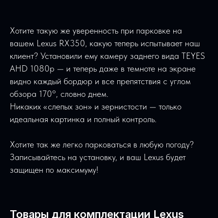
ваше авто
– оставьте свои контакты и наш консультант
Хотите такую же уверенность при парковке на
свяжется с вами
вашем Lexus RX350, какую теперь испытывает наш
клиент? Установили ему камеру заднего вида TEYES
AHD 1080p — и теперь даже в темноте на экране
видно каждый бордюр и все препятствия с углом
обзора 170°, словно днем.
+7
Никаких «слепых зон» и зернистости — только
идеальная картинка и полный контроль.
Подобрать магнитолу
Хотите так же легко парковаться в любую погоду?
Записывайтесь на установку, и ваш Lexus будет
защищен по максимуму!
Товары для комплектации Lexus