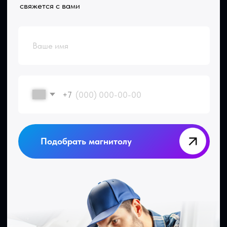
Адрес
Контакты
Сухарная 35 корпус 13,
+7‒995‒437‒92‒66
1 этаж, помещение 110
teyes.sibir@gmail.com
Время работы
пн-пт: c 11:00 до 19:00
сб-вс: выходной
Отправить заявку
Контакты
Установка
Услуги
Отзывы
Каталог
ДОКУМЕНТЫ
АДРЕС
Договор оферты
Сухарная 35 корпус 13, 1 этаж,