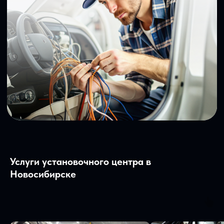
помещение 110
Политика конфиденциальности
Сайт находится в разработке.
Предложения на сайте не являются
публичной офертой
ВРЕМЯ РАБОТЫ
КОНТАКТЫ
пн-пт: c 11:00 до 19:00
teyes.sibir@gmail.com
сб-вс: выходной
+7‒995‒437‒92‒66
Услуги установочного центра в
Новосибирске