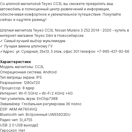
Со штатной магнитолой Teyes CC3L вы сможете превратить ваш
автомобиль в полноценный центр развлечений и информации,
обеспечивая комфортное и увлекательное путешествие. Покупайте
сейчас и ощутите разницу!
Штатная магнитола Teyes CC3L Nissan Murano 3 Z52 2014 - 2020 - купить в
интернет-магазине Teyes Sibir в Новосибирске.
✓ Самый лучший выбор мультимедиа
✓ Лучшая замена штатному ГУ
✓Адрес: ул. Сухарная, 35к13, 3 этаж, офис 301 телефон: +7-995-437-92-66
Характеристики
Модель магнитолы: CC3L
Операционная система: Android
Тип матрицы экрана: IPS
Разрешение: 1280х720
Процессор: 8 ядер
Интернет: Wi-Fi 5GHz + Wi-Fi 2.4GHz +4G
Чип усилитель звука: EnChip7388
Эквалайзер: Глобальная регулировка 36 полос
DSP: AKM AK7604VQ
Bluetooth чип: Встроенный UWE5623DU
Радио чип: SI_4755
USB: 2.0 USB выхода2
Гироскоп: Нет