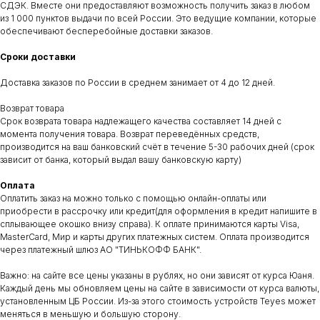
Контакты
Установка
Услуги
Отзывы
Каталог
СДЭК. Вместе они предоставляют возможность получить заказ в любом
из 1 000 пунктов выдачи по всей России. Это ведущие компании, которые
обеспечивают бесперебойные доставки заказов.
Сроки доставки
Доставка заказов по России в среднем занимает от 4 до 12 дней.
Возврат товара
Срок возврата товара надлежащего качества составляет 14 дней с
ДОКУМЕНТЫ
АДРЕС
момента получения товара. Возврат переведённых средств,
Договор оферты
Сухарная 35 корпус 13, 1 этаж,
производится на ваш банковский счёт в течение 5-30 рабочих дней (срок
помещение 110
Политика конфиденциальности
зависит от банка, который выдал вашу банковскую карту)
Сайт находится в разработке.
Предложения на сайте не являются публичной офертой
Оплата
ВРЕМЯ РАБОТЫ
КОНТАКТЫ
Оплатить заказ на можно только с помощью онлайн-оплаты или
пн-пт: c 11:00 до 19:00
teyes.sibir@gmail.com
приобрести в рассрочку или кредит(для оформления в кредит напишите в
сб-вс: выходной
+7‒995‒437‒92‒66
сплывающее окошко внизу справа). К оплате принимаются карты Visa,
MasterCard, Мир и карты других платежных систем. Оплата производится
через платежный шлюз АО "ТИНЬКОФФ БАНК".
Важно: на сайте все цены указаны в рублях, но они зависят от курса Юаня.
Каждый день мы обновляем цены на сайте в зависимости от курса валюты,
установленным ЦБ России. Из-за этого стоимость устройств Teyes может
меняться в меньшую и большую сторону.