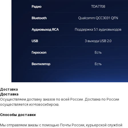
Приезжайте к нам
Адрес
Контакты
Сухарная 35 корпус 13,
+7‒995‒437‒92‒66
1 этаж, помещение 110
teyes.sibir@gmail.com
Доставка
Доставка
Время работы
Осуществляем доставку заказов по всей России. Доставка по России
пн-пт: c 11:00 до 19:00
осуществляется из Новосибирска.
сб-вс: выходной
Способы доставки
Отправить заявку
Мы отправляем заказы с помощью Почты России, курьерской службой