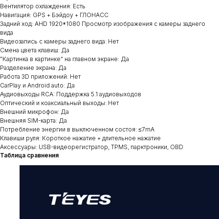
Вентилятор охлаждения: Есть
Навигация: GPS + Бэйдоу + ГЛОНАСС
Задний ход: AHD 1920*1080 Просмотр изображения с камеры заднего
вида
Видеозапись с камеры заднего вида: Нет
Смена цвета клавиш: Да
"Картинка в картинке" на главном экране: Да
Разделение экрана: Да
Работа 3D приложений: Нет
CarPlay и Android auto: Да
Аудиовыходы RCA: Поддержка 5.1 аудиовыходов
Оптический и коаксиальный выходы: Нет
Внешний микрофон: Да
Внешняя SIM-карта: Да
Потребление энергии в выключенном состоя: ≤7mA
Клавиши руля: Короткое нажатие + длительное нажатие
Аксессуары: USB-видеорегистратор, TPMS, парктроники, OBD
Таблица сравнения