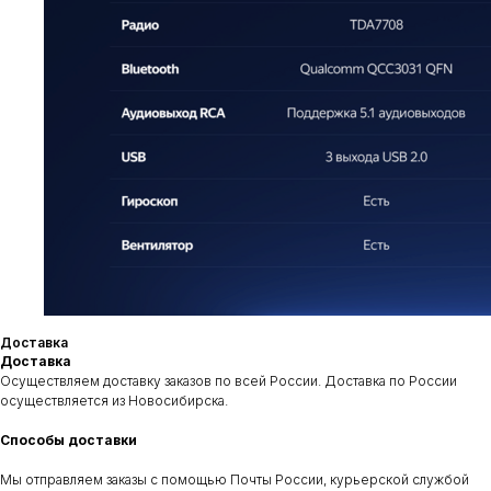
Приезжайте к нам
Адрес
Контакты
Сухарная 35 корпус 13,
+7‒995‒437‒92‒66
1 этаж, помещение 110
teyes.sibir@gmail.com
Доставка
Доставка
Время работы
Осуществляем доставку заказов по всей России. Доставка по России
пн-пт: c 11:00 до 19:00
осуществляется из Новосибирска.
сб-вс: выходной
Способы доставки
Отправить заявку
Мы отправляем заказы с помощью Почты России, курьерской службой