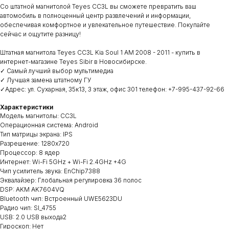
Со штатной магнитолой Teyes CC3L вы сможете превратить ваш
автомобиль в полноценный центр развлечений и информации,
обеспечивая комфортное и увлекательное путешествие. Покупайте
сейчас и ощутите разницу!
Штатная магнитола Teyes CC3L Kia Soul 1 AM 2008 - 2011 - купить в
интернет-магазине Teyes Sibir в Новосибирске.
✓ Самый лучший выбор мультимедиа
✓ Лучшая замена штатному ГУ
✓Адрес: ул. Сухарная, 35к13, 3 этаж, офис 301 телефон: +7-995-437-92-66
Характеристики
Модель магнитолы: CC3L
Операционная система: Android
Тип матрицы экрана: IPS
Разрешение: 1280х720
Процессор: 8 ядер
Интернет: Wi-Fi 5GHz + Wi-Fi 2.4GHz +4G
Чип усилитель звука: EnChip7388
Эквалайзер: Глобальная регулировка 36 полос
DSP: AKM AK7604VQ
Bluetooth чип: Встроенный UWE5623DU
Радио чип: SI_4755
USB: 2.0 USB выхода2
Гироскоп: Нет