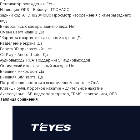
Вентилятор охлаждения: Есть
Навигация: GPS + Бэйдоу + ГЛОНАСС
Задний ход: AHD 1920*1080 Просмотр изображения с камеры заднего
вида
Видеозапись с камеры заднего вида: Нет
Смена цвета клавиш: Да
"Картинка в картинке" на главном экране: Да
Разделение экрана: Да
Работа 3D приложений: Нет
CarPlay и Android auto: Да
Аудиовыходы RCA: Поддержка 5.1 аудиовыходов
Оптический и коаксиальный выходы: Нет
Внешний микрофон: Да
Внешняя SIM-карта: Да
Потребление энергии в выключенном состоя: ≤7mA
Клавиши руля: Короткое нажатие + длительное нажатие
Аксессуары: USB-видеорегистратор, TPMS, парктроники, OBD
Таблица сравнения