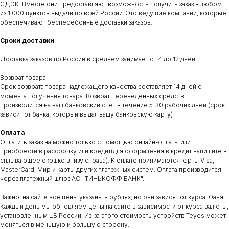
Контакты
Установка
Услуги
Отзывы
Каталог
СДЭК. Вместе они предоставляют возможность получить заказ в любом
из 1 000 пунктов выдачи по всей России. Это ведущие компании, которые
обеспечивают бесперебойные доставки заказов.
Сроки доставки
Доставка заказов по России в среднем занимает от 4 до 12 дней.
Возврат товара
Срок возврата товара надлежащего качества составляет 14 дней с
ДОКУМЕНТЫ
АДРЕС
момента получения товара. Возврат переведённых средств,
Договор оферты
Сухарная 35 корпус 13, 1 этаж,
производится на ваш банковский счёт в течение 5-30 рабочих дней (срок
помещение 110
Политика конфиденциальности
зависит от банка, который выдал вашу банковскую карту)
Сайт находится в разработке.
Предложения на сайте не являются публичной офертой
Оплата
ВРЕМЯ РАБОТЫ
КОНТАКТЫ
Оплатить заказ на можно только с помощью онлайн-оплаты или
пн-пт: c 11:00 до 19:00
teyes.sibir@gmail.com
приобрести в рассрочку или кредит(для оформления в кредит напишите в
сб-вс: выходной
+7‒995‒437‒92‒66
сплывающее окошко внизу справа). К оплате принимаются карты Visa,
MasterCard, Мир и карты других платежных систем. Оплата производится
через платежный шлюз АО "ТИНЬКОФФ БАНК".
Важно: на сайте все цены указаны в рублях, но они зависят от курса Юаня.
Каждый день мы обновляем цены на сайте в зависимости от курса валюты,
установленным ЦБ России. Из-за этого стоимость устройств Teyes может
меняться в меньшую и большую сторону.