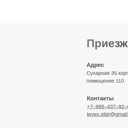
Приезж
Адрес
Сухарная 35 корп
помещение 110
Контакты
+7‒995‒437‒92‒
teyes.sibir@gmai