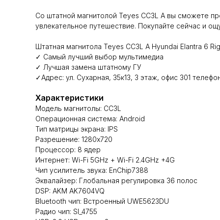
Со штатной магнитолой Teyes CC3L A вы сможете пр
увлекательное путешествие. Покупайте сейчас и ощу
Штатная магнитола Teyes CC3L A Hyundai Elantra 6 Rig
✓ Самый лучший выбор мультимедиа
✓ Лучшая замена штатному ГУ
✓Адрес: ул. Сухарная, 35к13, 3 этаж, офис 301 телефо
Характеристики
Модель магнитолы: CC3L
Операционная система: Android
Тип матрицы экрана: IPS
Разрешение: 1280х720
Процессор: 8 ядер
Интернет: Wi-Fi 5GHz + Wi-Fi 2.4GHz +4G
Чип усилитель звука: EnChip7388
Эквалайзер: Глобальная регулировка 36 полос
DSP: AKM AK7604VQ
Bluetooth чип: Встроенный UWE5623DU
Радио чип: SI_4755