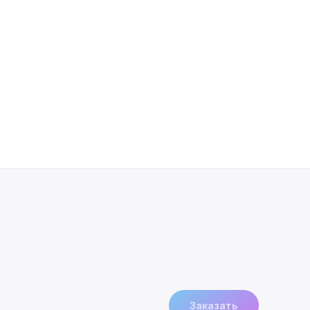
Штатная магнитол
6 Right hand driver
SKU:
17500,00
р.
Заказать