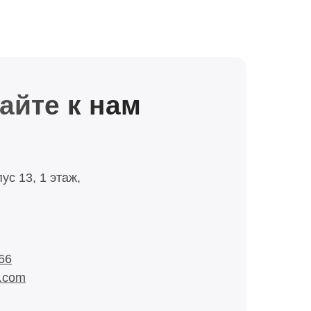
айте к нам
ус 13, 1 этаж,
66
l.com