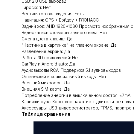
USB: 2.0 USB выхода2
Гироскоп: Нет
Вентилятор охлаждения: Есть
Навигация: GPS + Бэйдоу + ГЛОНАСС
Задний ход: AHD 1920*1080 Просмотр изображения с
Видеозапись с камеры заднего вида: Нет
Смена цвета клавиш: Да
"Картинка в картинке" на главном экране: Да
Разделение экрана: Да
Работа 3D приложений: Нет
CarPlay и Android auto: Да
Аудиовыходы RCA: Поддержка 5.1 аудиовыходов
Оптический и коаксиальный выходы: Нет
Внешний микрофон: Да
Внешняя SIM-карта: Да
Потребление энергии в выключенном состоя: ≤7mA
Клавиши руля: Короткое нажатие + длительное нажа
Аксессуары: USB-видеорегистратор, TPMS, парктрон
Таблица сравнения