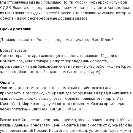
Мы отправляем заказы с помощью Почты России, курьерской службой
Контакты
Установка
Услуги
Отзывы
Каталог
СДЭК. Вместе они предоставляют возможность получить заказ в любом
из 1 000 пунктов выдачи по всей России. Это ведущие компании, которые
обеспечивают бесперебойные доставки заказов.
Сроки доставки
Доставка заказов по России в среднем занимает от 4 до 12 дней.
Возврат товара
ДОКУМЕНТЫ
АДРЕС
Срок возврата товара надлежащего качества составляет 14 дней с
момента получения товара. Возврат переведённых средств,
Договор оферты
Сухарная 35 корпус 13, 1 этаж,
помещение 110
Политика конфиденциальности
производится на ваш банковский счёт в течение 5-30 рабочих дней (срок
зависит от банка, который выдал вашу банковскую карту)
Сайт находится в разработке.
Предложения на сайте не являются публичной офертой
Оплата
ВРЕМЯ РАБОТЫ
КОНТАКТЫ
Оплатить заказ на можно только с помощью онлайн-оплаты или
пн-пт: c 11:00 до 19:00
teyes.sibir@gmail.com
приобрести в рассрочку или кредит(для оформления в кредит напишите в
сб-вс: выходной
+7‒995‒437‒92‒66
сплывающее окошко внизу справа). К оплате принимаются карты Visa,
MasterCard, Мир и карты других платежных систем. Оплата производится
через платежный шлюз АО "ТИНЬКОФФ БАНК".
Важно: на сайте все цены указаны в рублях, но они зависят от курса Юаня.
Каждый день мы обновляем цены на сайте в зависимости от курса валюты,
установленным ЦБ России. Из-за этого стоимость устройств Teyes может