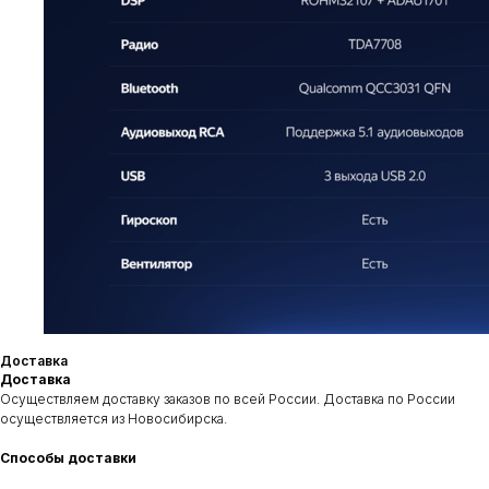
Приезжайте к нам
Адрес
Контакты
Сухарная 35 корпус 13,
+7‒995‒437‒92‒66
1 этаж, помещение 110
teyes.sibir@gmail.com
Доставка
Доставка
Время работы
Осуществляем доставку заказов по всей России. Доставка по России
пн-пт: c 11:00 до 19:00
осуществляется из Новосибирска.
сб-вс: выходной
Способы доставки
Отправить заявку