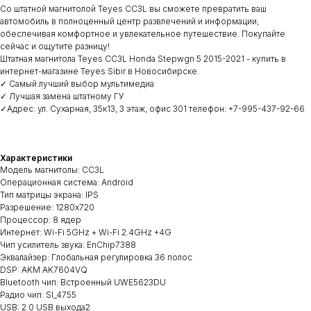
Со штатной магнитолой Teyes CC3L вы сможете превратить ваш
автомобиль в полноценный центр развлечений и информации,
обеспечивая комфортное и увлекательное путешествие. Покупайте
сейчас и ощутите разницу!
Штатная магнитола Teyes CC3L Honda Stepwgn 5 2015-2021 - купить в
интернет-магазине Teyes Sibir в Новосибирске.
✓ Самый лучший выбор мультимедиа
✓ Лучшая замена штатному ГУ
✓Адрес: ул. Сухарная, 35к13, 3 этаж, офис 301 телефон: +7-995-437-92-66
Характеристики
Модель магнитолы: CC3L
Операционная система: Android
Тип матрицы экрана: IPS
Разрешение: 1280х720
Процессор: 8 ядер
Интернет: Wi-Fi 5GHz + Wi-Fi 2.4GHz +4G
Чип усилитель звука: EnChip7388
Эквалайзер: Глобальная регулировка 36 полос
DSP: AKM AK7604VQ
Bluetooth чип: Встроенный UWE5623DU
Радио чип: SI_4755
USB: 2.0 USB выхода2