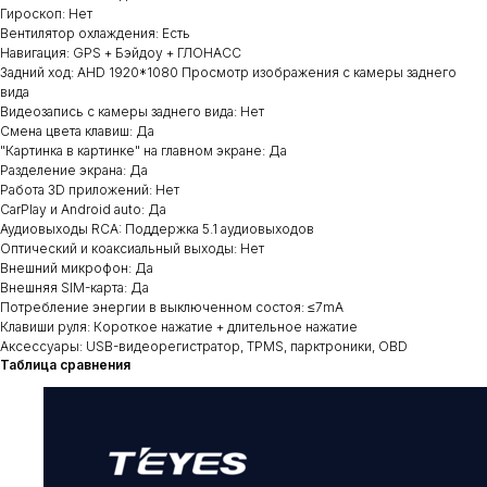
Гироскоп: Нет
Вентилятор охлаждения: Есть
Навигация: GPS + Бэйдоу + ГЛОНАСС
Задний ход: AHD 1920*1080 Просмотр изображения с камеры заднего
вида
Видеозапись с камеры заднего вида: Нет
Смена цвета клавиш: Да
"Картинка в картинке" на главном экране: Да
Разделение экрана: Да
Работа 3D приложений: Нет
CarPlay и Android auto: Да
Аудиовыходы RCA: Поддержка 5.1 аудиовыходов
Оптический и коаксиальный выходы: Нет
Внешний микрофон: Да
Внешняя SIM-карта: Да
Потребление энергии в выключенном состоя: ≤7mA
Клавиши руля: Короткое нажатие + длительное нажатие
Аксессуары: USB-видеорегистратор, TPMS, парктроники, OBD
Таблица сравнения