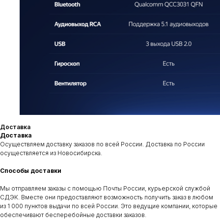
Приезжайте к нам
Адрес
Контакты
Сухарная 35 корпус 13,
+7‒995‒437‒92‒66
1 этаж, помещение 110
teyes.sibir@gmail.com
Доставка
Доставка
Осуществляем доставку заказов по всей России. Доставка по России
Время работы
осуществляется из Новосибирска.
пн-пт: c 11:00 до 19:00
сб-вс: выходной
Способы доставки
Мы отправляем заказы с помощью Почты России, курьерской службой
Отправить заявку
СДЭК. Вместе они предоставляют возможность получить заказ в любом
Контакты
Установка
Услуги
Отзывы
Каталог
из 1 000 пунктов выдачи по всей России. Это ведущие компании, которые
обеспечивают бесперебойные доставки заказов.