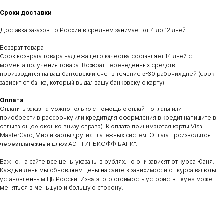
Сроки доставки
Доставка заказов по России в среднем занимает от 4 до 12 дней.
Возврат товара
Срок возврата товара надлежащего качества составляет 14 дней с
ДОКУМЕНТЫ
АДРЕС
момента получения товара. Возврат переведённых средств,
производится на ваш банковский счёт в течение 5-30 рабочих дней (срок
Договор оферты
Сухарная 35 корпус 13, 1 этаж,
помещение 110
зависит от банка, который выдал вашу банковскую карту)
Политика конфиденциальности
Сайт находится в разработке.
Предложения на сайте не являются публичной офертой
Оплата
Оплатить заказ на можно только с помощью онлайн-оплаты или
ВРЕМЯ РАБОТЫ
КОНТАКТЫ
приобрести в рассрочку или кредит(для оформления в кредит напишите в
пн-пт: c 11:00 до 19:00
teyes.sibir@gmail.com
сплывающее окошко внизу справа). К оплате принимаются карты Visa,
сб-вс: выходной
+7‒995‒437‒92‒66
MasterCard, Мир и карты других платежных систем. Оплата производится
через платежный шлюз АО "ТИНЬКОФФ БАНК".
Важно: на сайте все цены указаны в рублях, но они зависят от курса Юаня.
Каждый день мы обновляем цены на сайте в зависимости от курса валюты,
установленным ЦБ России. Из-за этого стоимость устройств Teyes может
меняться в меньшую и большую сторону.