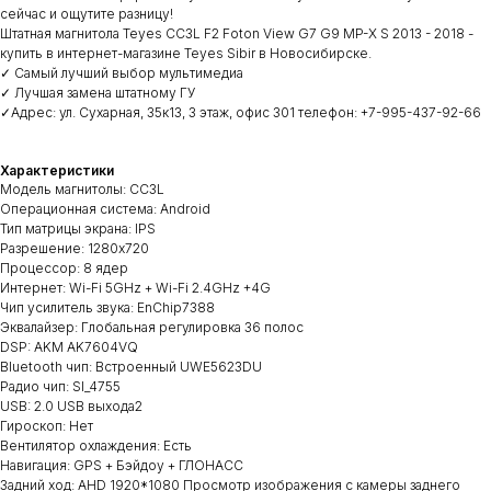
сейчас и ощутите разницу!
Штатная магнитола Teyes CC3L F2 Foton View G7 G9 MP-X S 2013 - 2018 -
купить в интернет-магазине Teyes Sibir в Новосибирске.
✓ Самый лучший выбор мультимедиа
✓ Лучшая замена штатному ГУ
✓Адрес: ул. Сухарная, 35к13, 3 этаж, офис 301 телефон: +7-995-437-92-66
Характеристики
Модель магнитолы: CC3L
Операционная система: Android
Тип матрицы экрана: IPS
Разрешение: 1280х720
Процессор: 8 ядер
Интернет: Wi-Fi 5GHz + Wi-Fi 2.4GHz +4G
Чип усилитель звука: EnChip7388
Эквалайзер: Глобальная регулировка 36 полос
DSP: AKM AK7604VQ
Bluetooth чип: Встроенный UWE5623DU
Радио чип: SI_4755
USB: 2.0 USB выхода2
Гироскоп: Нет
Вентилятор охлаждения: Есть
Навигация: GPS + Бэйдоу + ГЛОНАСС
Задний ход: AHD 1920*1080 Просмотр изображения с камеры заднего