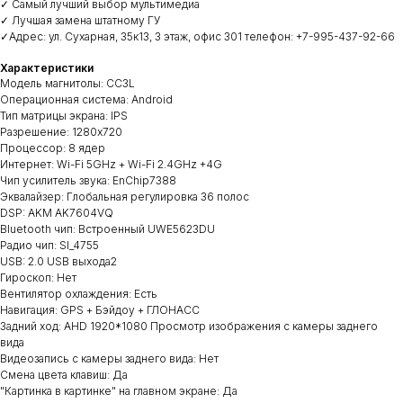
✓ Самый лучший выбор мультимедиа
✓ Лучшая замена штатному ГУ
✓Адрес: ул. Сухарная, 35к13, 3 этаж, офис 301 телефон: +7-995-437-92-66
Характеристики
Модель магнитолы: CC3L
Операционная система: Android
Тип матрицы экрана: IPS
Разрешение: 1280х720
Процессор: 8 ядер
Интернет: Wi-Fi 5GHz + Wi-Fi 2.4GHz +4G
Чип усилитель звука: EnChip7388
Эквалайзер: Глобальная регулировка 36 полос
DSP: AKM AK7604VQ
Bluetooth чип: Встроенный UWE5623DU
Радио чип: SI_4755
USB: 2.0 USB выхода2
Гироскоп: Нет
Вентилятор охлаждения: Есть
Навигация: GPS + Бэйдоу + ГЛОНАСС
Задний ход: AHD 1920*1080 Просмотр изображения с камеры заднего
вида
Видеозапись с камеры заднего вида: Нет
Смена цвета клавиш: Да
"Картинка в картинке" на главном экране: Да