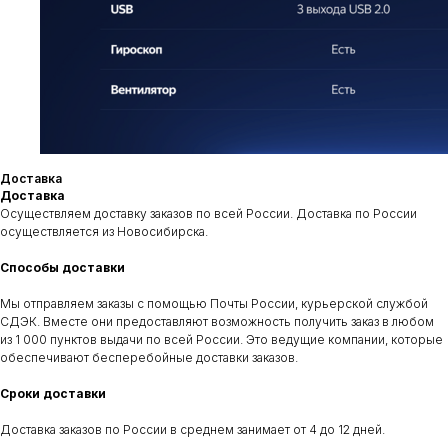
Приезжайте к нам
Адрес
Контакты
Сухарная 35 корпус 13,
+7‒995‒437‒92‒66
Доставка
1 этаж, помещение 110
teyes.sibir@gmail.com
Доставка
Осуществляем доставку заказов по всей России. Доставка по России
осуществляется из Новосибирска.
Время работы
Способы доставки
пн-пт: c 11:00 до 19:00
сб-вс: выходной
Мы отправляем заказы с помощью Почты России, курьерской службой
СДЭК. Вместе они предоставляют возможность получить заказ в любом
Отправить заявку
из 1 000 пунктов выдачи по всей России. Это ведущие компании, которые
Контакты
Установка
Услуги
Отзывы
Каталог
обеспечивают бесперебойные доставки заказов.
Сроки доставки
Доставка заказов по России в среднем занимает от 4 до 12 дней.