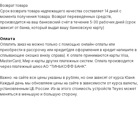
Возврат товара
Срок возврата товара надлежащего качества составляет 14 дней с
момента получения товара. Возврат переведённых средств,
производится на ваш банковский счёт в течение 5-30 рабочих дней (срок
ДОКУМЕНТЫ
АДРЕС
зависит от банка, который выдал вашу банковскую карту)
Договор оферты
Сухарная 35 корпус 13, 1 этаж,
помещение 110
Политика конфиденциальности
Оплата
Сайт находится в разработке.
Оплатить заказ на можно только с помощью онлайн-оплаты или
Предложения на сайте не являются публичной офертой
приобрести в рассрочку или кредит(для оформления в кредит напишите в
ВРЕМЯ РАБОТЫ
КОНТАКТЫ
сплывающее окошко внизу справа). К оплате принимаются карты Visa,
MasterCard, Мир и карты других платежных систем. Оплата производится
пн-пт: c 11:00 до 19:00
teyes.sibir@gmail.com
сб-вс: выходной
+7‒995‒437‒92‒66
через платежный шлюз АО "ТИНЬКОФФ БАНК".
Важно: на сайте все цены указаны в рублях, но они зависят от курса Юаня.
Каждый день мы обновляем цены на сайте в зависимости от курса валюты,
установленным ЦБ России. Из-за этого стоимость устройств Teyes может
меняться в меньшую и большую сторону.