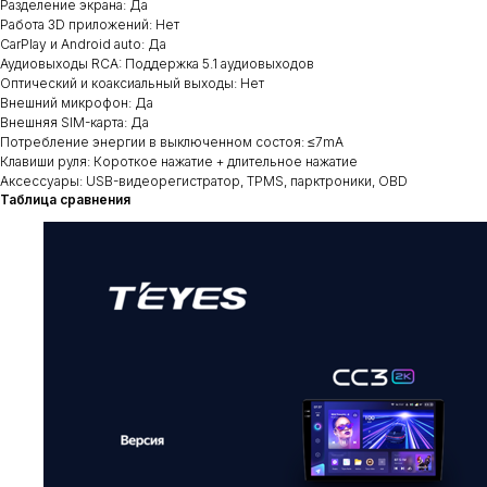
Разделение экрана: Да
Работа 3D приложений: Нет
CarPlay и Android auto: Да
Аудиовыходы RCA: Поддержка 5.1 аудиовыходов
Оптический и коаксиальный выходы: Нет
Внешний микрофон: Да
Внешняя SIM-карта: Да
Потребление энергии в выключенном состоя: ≤7mA
Клавиши руля: Короткое нажатие + длительное нажатие
Аксессуары: USB-видеорегистратор, TPMS, парктроники, OBD
Таблица сравнения