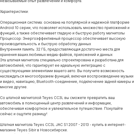
незабываемый опыт развлечений и комфорта.
Характеристики:
Операционная система: основана на популярной и надежной платформе
Android 10 серии, что позволяет использовать множество приложений и
функций, а также обеспечивает гладкую и быструю работу магнитолы
Процессор: Энергоэффективный процессор обеспечивает высокую
производительность и быструю обработку данных
Внутренняя память: 32 ГБ, предоставляющая достаточно места для
хранения ваших любимых медиа-файлов, приложений и данных
Эта штатная магнитола специально спроектирована и разработана для
автомобилей, что гарантирует ее идеальную интеграцию с
существующими элементами вашего авто. Вы получите возможность
наслаждаться многообразием функций, включая воспроизведение музыки
и видео, навигацию, Bluetooth-соединение, подключение задней камеры и
многие другие.
Со штатной магнитолой Teyes CC3L вы сможете превратить ваш
автомобиль в полноценный центр развлечений и информации,
обеспечивая комфортное и увлекательное путешествие. Покупайте
сейчас и ощутите разницу!
Штатная магнитола Teyes CC3L JAC S1 2007 - 2013 - купить в интернет-
магазине Teyes Sibir в Новосибирске.