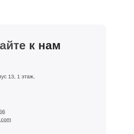
айте к нам
ус 13, 1 этаж,
66
l.com