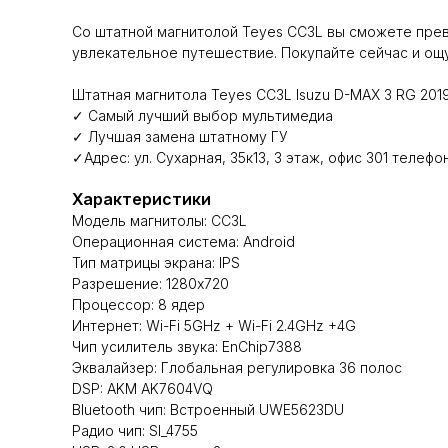
Со штатной магнитолой Teyes CC3L вы сможете прев
увлекательное путешествие. Покупайте сейчас и ощу
Штатная магнитола Teyes CC3L lsuzu D-MAX 3 RG 2019 
✓ Самый лучший выбор мультимедиа
✓ Лучшая замена штатному ГУ
✓Адрес: ул. Сухарная, 35к13, 3 этаж, офис 301 телефо
Характеристики
Модель магнитолы: CC3L
Операционная система: Android
Тип матрицы экрана: IPS
Разрешение: 1280х720
Процессор: 8 ядер
Интернет: Wi-Fi 5GHz + Wi-Fi 2.4GHz +4G
Чип усилитель звука: EnChip7388
Эквалайзер: Глобальная регулировка 36 полос
DSP: AKM AK7604VQ
Bluetooth чип: Встроенный UWE5623DU
Радио чип: SI_4755