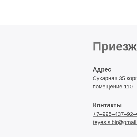
Приезж
Адрес
Сухарная 35 корп
помещение 110
Контакты
+7‒995‒437‒92‒
teyes.sibir@gmai