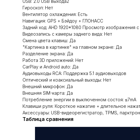
USB: 2.0 USB выхода2
Гироскоп: Нет
Вентилятор охлаждения: Есть
Навигация: GPS + Бэйдоу + ГЛОНАСС
Задний ход: AHD 1920*1080 Просмотр изображения с
Видеозапись с камеры заднего вида: Нет
Смена цвета клавиш: Да
"Картинка в картинке" на главном экране: Да
Разделение экрана: Да
Работа 3D приложений: Нет
CarPlay и Android auto: Да
Аудиовыходы RCA: Поддержка 5.1 аудиовыходов
Оптический и коаксиальный выходы: Нет
Внешний микрофон: Да
Внешняя SIM-карта: Да
Потребление энергии в выключенном состоя: ≤7mA
Клавиши руля: Короткое нажатие + длительное нажа
Аксессуары: USB-видеорегистратор, TPMS, парктрон
Таблица сравнения